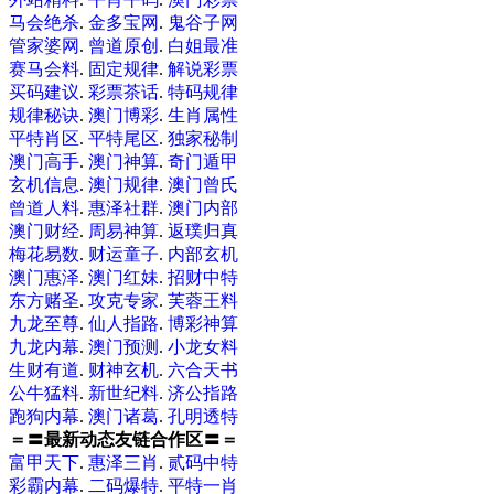
马会绝杀
.
金多宝网
.
鬼谷子网
管家婆网
.
曾道原创
.
白姐最准
赛马会料
.
固定规律
.
解说彩票
买码建议
.
彩票茶话
.
特码规律
规律秘诀
.
澳门博彩
.
生肖属性
平特肖区
.
平特尾区
.
独家秘制
澳门高手
.
澳门神算
.
奇门遁甲
玄机信息
.
澳门规律
.
澳门曾氏
曾道人料
.
惠泽社群
.
澳门内部
澳门财经
.
周易神算
.
返璞归真
梅花易数
.
财运童子
.
内部玄机
澳门惠泽
.
澳门红妹
.
招财中特
东方赌圣
.
攻克专家
.
芙蓉王料
九龙至尊
.
仙人指路
.
博彩神算
九龙内幕
.
澳门预测
.
小龙女料
生财有道
.
财神玄机
.
六合天书
公牛猛料
.
新世纪料
.
济公指路
跑狗内幕
.
澳门诸葛
.
孔明透特
＝〓最新动态友链合作区〓＝
富甲天下
.
惠泽三肖
.
贰码中特
彩霸内幕
.
二码爆特
.
平特一肖