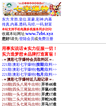
东方
.
常胜
.
皇位
.
富豪
.
彩神
.
内幕
传真
.
内幕
.
透码
.
马经
.
一码
.
财富
本站支持手机电脑多线服务同步访问!
www.7zbt.xyz
收藏本站网址:
您好!
请先:
登陆会员
或
免费注册
用事实说话★实力征服一切！
实力造梦想★品牌打造富翁！
-＝澳彩七字爆特会员取料区＝-
221期:澳彩七字爆特[
按期
]取料>>
221期:澳彩七字爆特[
包周
]取料>>
221期:澳彩七字爆特[
包月
]取料>>
-＝澳彩七字爆特近几期记录＝-
210期[四头八尾牛出特]
开羊48准
219期[四头三尾鼠出特]
开鼠43准
218期[一头七尾虎出特]
开虎17准
217期[二头六尾蛇出特]
开蛇26准
216期[三头七尾马出特]
开马37准