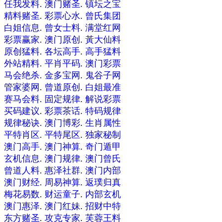
任我发料
.
澳门赌圣
.
镇坛之宝
精料赌圣
.
彩票心水
.
曾氏集团
白姐信息
.
曾女士料
.
满堂红网
彩票赢家
.
澳门原创
.
黃大仙料
原创猛料
.
各坛高手
.
高手猛料
外站精料
.
平肖平码
.
澳门彩票
马会绝杀
.
金多宝网
.
鬼谷子网
管家婆网
.
曾道原创
.
白姐最准
赛马会料
.
固定规律
.
解说彩票
买码建议
.
彩票茶话
.
特码规律
规律秘诀
.
澳门博彩
.
生肖属性
平特肖区
.
平特尾区
.
独家秘制
澳门高手
.
澳门神算
.
奇门遁甲
玄机信息
.
澳门规律
.
澳门曾氏
曾道人料
.
惠泽社群
.
澳门内部
澳门财经
.
周易神算
.
返璞归真
梅花易数
.
财运童子
.
内部玄机
澳门惠泽
.
澳门红妹
.
招财中特
东方赌圣
.
攻克专家
.
芙蓉王料